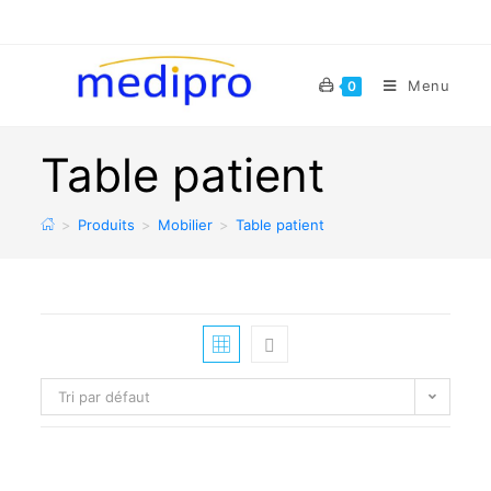
Menu
0
Table patient
>
Produits
>
Mobilier
>
Table patient
Tri par défaut