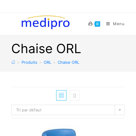
Menu
0
Chaise ORL
>
Produits
>
ORL
>
Chaise ORL
Tri par défaut