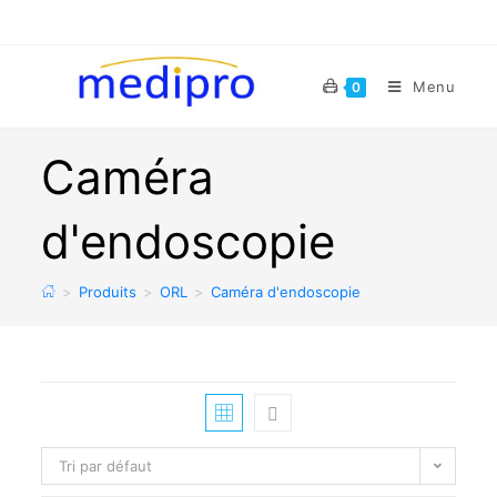
Menu
0
Caméra
d'endoscopie
>
Produits
>
ORL
>
Caméra d'endoscopie
Tri par défaut